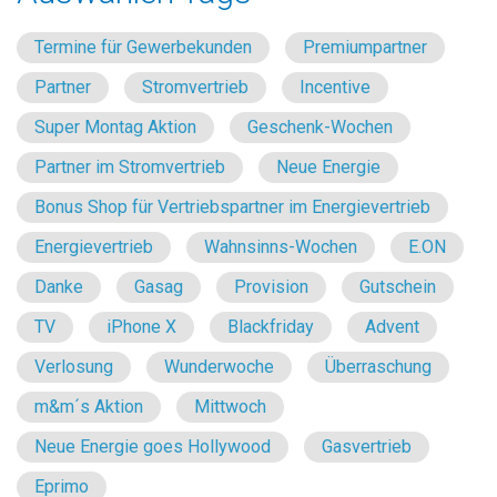
Termine für Gewerbekunden
Premiumpartner
Partner
Stromvertrieb
Incentive
Super Montag Aktion
Geschenk-Wochen
Partner im Stromvertrieb
Neue Energie
Bonus Shop für Vertriebspartner im Energievertrieb
Energievertrieb
Wahnsinns-Wochen
E.ON
Danke
Gasag
Provision
Gutschein
TV
iPhone X
Blackfriday
Advent
Verlosung
Wunderwoche
Überraschung
m&m´s Aktion
Mittwoch
Neue Energie goes Hollywood
Gasvertrieb
Eprimo