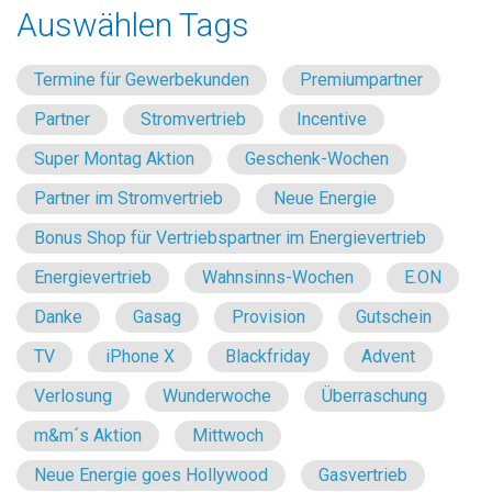
Auswählen Tags
Termine für Gewerbekunden
Premiumpartner
Partner
Stromvertrieb
Incentive
Super Montag Aktion
Geschenk-Wochen
Partner im Stromvertrieb
Neue Energie
Bonus Shop für Vertriebspartner im Energievertrieb
Energievertrieb
Wahnsinns-Wochen
E.ON
Danke
Gasag
Provision
Gutschein
TV
iPhone X
Blackfriday
Advent
Verlosung
Wunderwoche
Überraschung
m&m´s Aktion
Mittwoch
Neue Energie goes Hollywood
Gasvertrieb