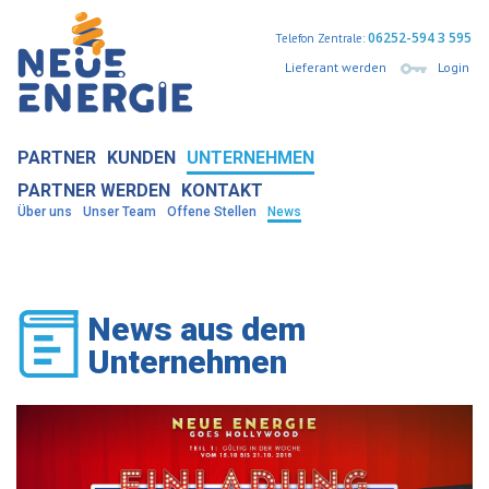
06252-594 3 595
Telefon Zentrale:
Lieferant werden
Login
PARTNER
KUNDEN
UNTERNEHMEN
PARTNER WERDEN
KONTAKT
Über uns
Unser Team
Offene Stellen
News
News aus dem
Unternehmen