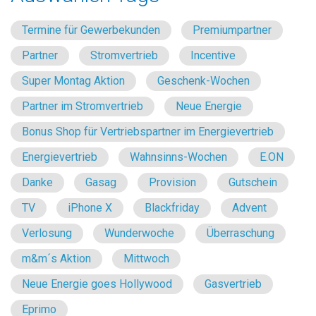
Termine für Gewerbekunden
Premiumpartner
Partner
Stromvertrieb
Incentive
Super Montag Aktion
Geschenk-Wochen
Partner im Stromvertrieb
Neue Energie
Bonus Shop für Vertriebspartner im Energievertrieb
Energievertrieb
Wahnsinns-Wochen
E.ON
Danke
Gasag
Provision
Gutschein
TV
iPhone X
Blackfriday
Advent
Verlosung
Wunderwoche
Überraschung
m&m´s Aktion
Mittwoch
Neue Energie goes Hollywood
Gasvertrieb
Eprimo