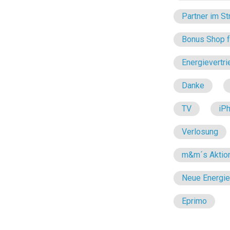
Partner im St
Bonus Shop fü
Energievertri
Danke
TV
iP
Verlosung
m&m´s Aktio
Neue Energi
Eprimo