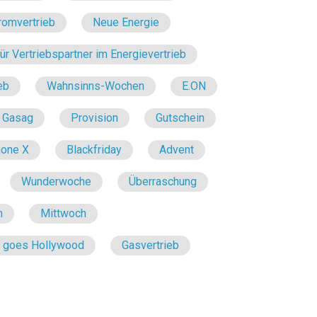
romvertrieb
Neue Energie
r Vertriebspartner im Energievertrieb
eb
Wahnsinns-Wochen
E.ON
Gasag
Provision
Gutschein
hone X
Blackfriday
Advent
Wunderwoche
Überraschung
n
Mittwoch
e goes Hollywood
Gasvertrieb