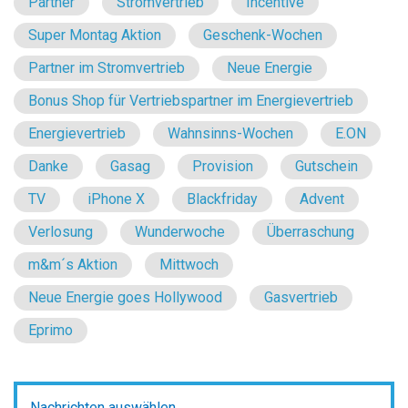
Partner
Stromvertrieb
Incentive
Super Montag Aktion
Geschenk-Wochen
Partner im Stromvertrieb
Neue Energie
Bonus Shop für Vertriebspartner im Energievertrieb
Energievertrieb
Wahnsinns-Wochen
E.ON
Danke
Gasag
Provision
Gutschein
TV
iPhone X
Blackfriday
Advent
Verlosung
Wunderwoche
Überraschung
m&m´s Aktion
Mittwoch
Neue Energie goes Hollywood
Gasvertrieb
Eprimo
Nachrichten auswählen