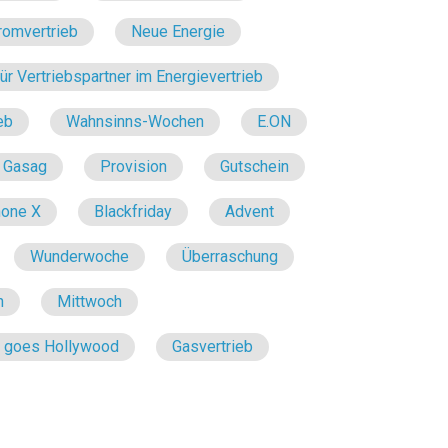
romvertrieb
Neue Energie
r Vertriebspartner im Energievertrieb
eb
Wahnsinns-Wochen
E.ON
Gasag
Provision
Gutschein
hone X
Blackfriday
Advent
Wunderwoche
Überraschung
n
Mittwoch
e goes Hollywood
Gasvertrieb