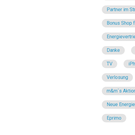
Partner im St
Bonus Shop fü
Energievertri
Danke
TV
iP
Verlosung
m&m´s Aktio
Neue Energi
Eprimo