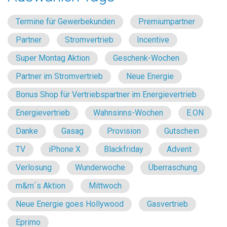
Termine für Gewerbekunden
Premiumpartner
Partner
Stromvertrieb
Incentive
Super Montag Aktion
Geschenk-Wochen
Partner im Stromvertrieb
Neue Energie
Bonus Shop für Vertriebspartner im Energievertrieb
Energievertrieb
Wahnsinns-Wochen
E.ON
Danke
Gasag
Provision
Gutschein
TV
iPhone X
Blackfriday
Advent
Verlosung
Wunderwoche
Überraschung
m&m´s Aktion
Mittwoch
Neue Energie goes Hollywood
Gasvertrieb
Eprimo