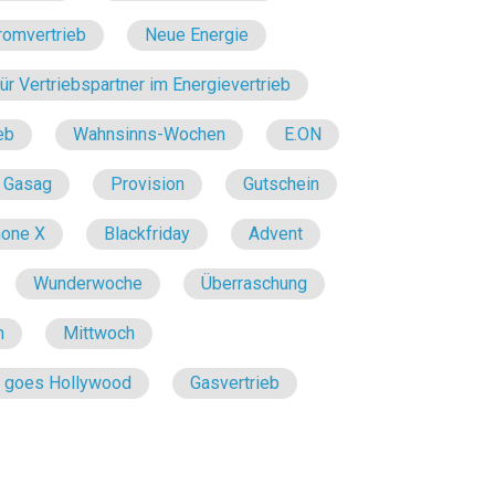
romvertrieb
Neue Energie
r Vertriebspartner im Energievertrieb
eb
Wahnsinns-Wochen
E.ON
Gasag
Provision
Gutschein
hone X
Blackfriday
Advent
Wunderwoche
Überraschung
n
Mittwoch
e goes Hollywood
Gasvertrieb