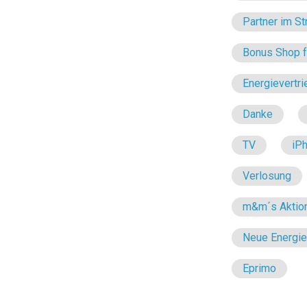
Partner im St
Bonus Shop fü
Energievertri
Danke
TV
iP
Verlosung
m&m´s Aktio
Neue Energi
Eprimo