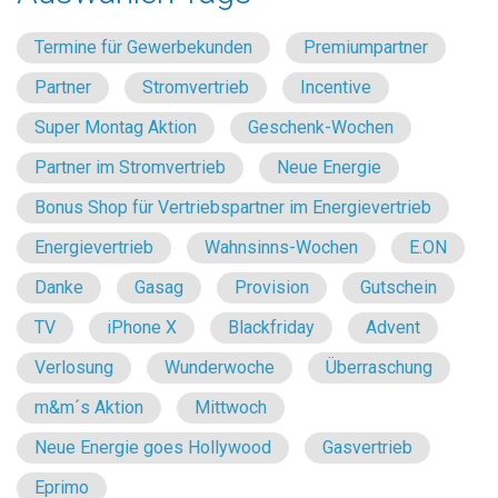
Termine für Gewerbekunden
Premiumpartner
Partner
Stromvertrieb
Incentive
Super Montag Aktion
Geschenk-Wochen
Partner im Stromvertrieb
Neue Energie
Bonus Shop für Vertriebspartner im Energievertrieb
Energievertrieb
Wahnsinns-Wochen
E.ON
Danke
Gasag
Provision
Gutschein
TV
iPhone X
Blackfriday
Advent
Verlosung
Wunderwoche
Überraschung
m&m´s Aktion
Mittwoch
Neue Energie goes Hollywood
Gasvertrieb
Eprimo