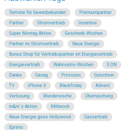
Termine für Gewerbekunden
Premiumpartner
Partner
Stromvertrieb
Incentive
Super Montag Aktion
Geschenk-Wochen
Partner im Stromvertrieb
Neue Energie
Bonus Shop für Vertriebspartner im Energievertrieb
Energievertrieb
Wahnsinns-Wochen
E.ON
Danke
Gasag
Provision
Gutschein
TV
iPhone X
Blackfriday
Advent
Verlosung
Wunderwoche
Überraschung
m&m´s Aktion
Mittwoch
Neue Energie goes Hollywood
Gasvertrieb
Eprimo