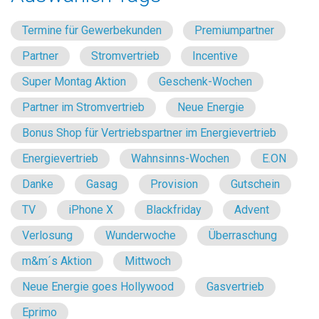
Termine für Gewerbekunden
Premiumpartner
Partner
Stromvertrieb
Incentive
Super Montag Aktion
Geschenk-Wochen
Partner im Stromvertrieb
Neue Energie
Bonus Shop für Vertriebspartner im Energievertrieb
Energievertrieb
Wahnsinns-Wochen
E.ON
Danke
Gasag
Provision
Gutschein
TV
iPhone X
Blackfriday
Advent
Verlosung
Wunderwoche
Überraschung
m&m´s Aktion
Mittwoch
Neue Energie goes Hollywood
Gasvertrieb
Eprimo