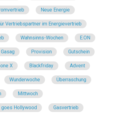
romvertrieb
Neue Energie
r Vertriebspartner im Energievertrieb
eb
Wahnsinns-Wochen
E.ON
Gasag
Provision
Gutschein
hone X
Blackfriday
Advent
Wunderwoche
Überraschung
n
Mittwoch
e goes Hollywood
Gasvertrieb