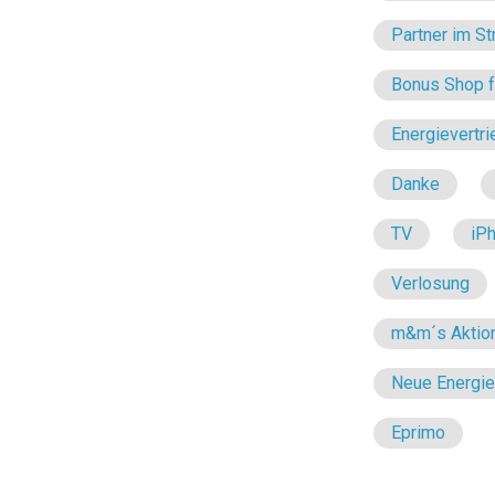
Partner im St
Bonus Shop fü
Energievertri
Danke
TV
iP
Verlosung
m&m´s Aktio
Neue Energi
Eprimo