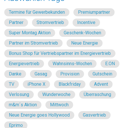
Termine für Gewerbekunden
Premiumpartner
Partner
Stromvertrieb
Incentive
Super Montag Aktion
Geschenk-Wochen
Partner im Stromvertrieb
Neue Energie
Bonus Shop für Vertriebspartner im Energievertrieb
Energievertrieb
Wahnsinns-Wochen
E.ON
Danke
Gasag
Provision
Gutschein
TV
iPhone X
Blackfriday
Advent
Verlosung
Wunderwoche
Überraschung
m&m´s Aktion
Mittwoch
Neue Energie goes Hollywood
Gasvertrieb
Eprimo