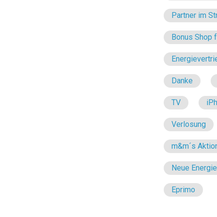
Partner im St
Bonus Shop fü
Energievertri
Danke
TV
iP
Verlosung
m&m´s Aktio
Neue Energi
Eprimo