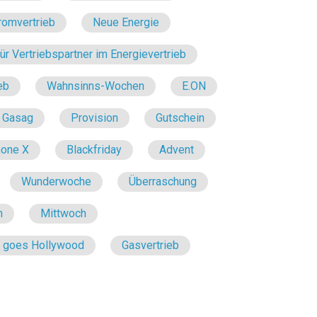
romvertrieb
Neue Energie
r Vertriebspartner im Energievertrieb
eb
Wahnsinns-Wochen
E.ON
Gasag
Provision
Gutschein
hone X
Blackfriday
Advent
Wunderwoche
Überraschung
n
Mittwoch
e goes Hollywood
Gasvertrieb