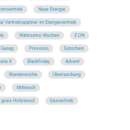
romvertrieb
Neue Energie
r Vertriebspartner im Energievertrieb
eb
Wahnsinns-Wochen
E.ON
Gasag
Provision
Gutschein
hone X
Blackfriday
Advent
Wunderwoche
Überraschung
n
Mittwoch
e goes Hollywood
Gasvertrieb