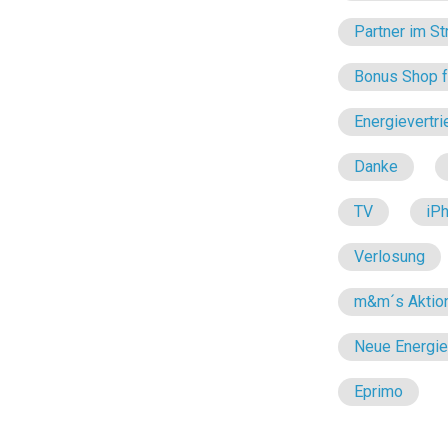
Partner im St
Bonus Shop fü
Energievertri
Danke
TV
iP
Verlosung
m&m´s Aktio
Neue Energi
Eprimo