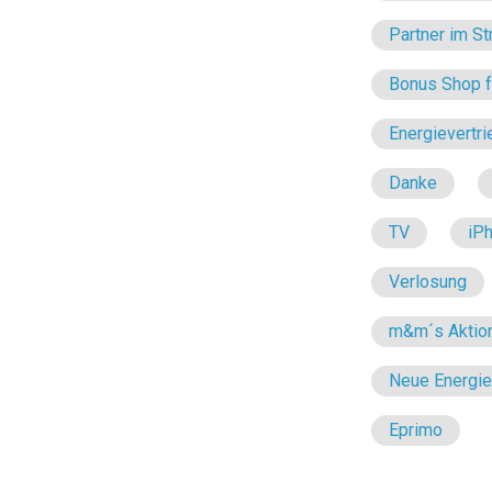
Partner im St
Bonus Shop fü
Energievertri
Danke
TV
iP
Verlosung
m&m´s Aktio
Neue Energi
Eprimo