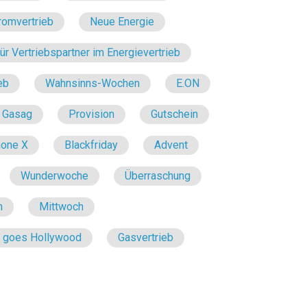
romvertrieb
Neue Energie
r Vertriebspartner im Energievertrieb
eb
Wahnsinns-Wochen
E.ON
Gasag
Provision
Gutschein
hone X
Blackfriday
Advent
Wunderwoche
Überraschung
n
Mittwoch
e goes Hollywood
Gasvertrieb